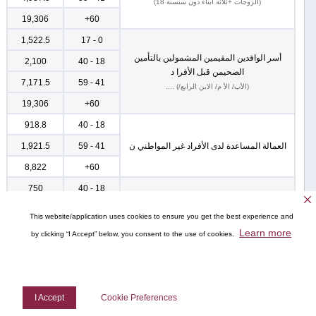
(الزوجات +ثلاثة أبناء دون سنسنة 18)
19,306
60+
1,522.5
0 - 17
أسر الوافدين المقيمين المشمولين بالتأمين
2,100
18 - 40
الصحيمن قبل الأفرا د
7,171.5
41 - 59
(الأب/ الأ م/ الابن الرابع/) ....
19,306
60+
918.8
18 - 40
العمالة المساعدة لدى الأفراد غير المواطني ن
41 - 59
1,921.5
8,822
60+
750
18 - 40
العمالة المساعدة لدى المواطنين
41 - 59
750
This website/application uses cookies to ensure you get the best experience and
8,822
60+
Learn more
by clicking “I Accept” below, you consent to the use of cookies.
I Accept
Cookie Preferences