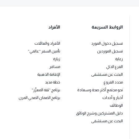
الروابط السريعة
الأفراد
تسجيل دخول المورد
الأفراد والعائلات
تسجيل الموردين
تأمين السفر “عالمي”
رعاية
زيارة
الفرع الذكي
مسافر
البحث عن مستشفى
الإقامة الذهبية
محدد الفروع
خطة مديد
نحو مجتمع أكثر صحة وسعادة
برنامج “ثقة المعزّز”
أخبار و أحداث
برنامج الضمان الصحي المرن
الوظائف
دليل المشتركين وشرح الوثائق
البحث عن مستشفى