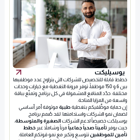
يوسيليكت
خطط قابلة للتخصيص للشركات التي يتراوح عدد موظفيها
بين 6 و 150 موظفاً، توفر مرونة التغطية مع خيارات وحدات
مختلفة. حدّد المنافع المشمولة في كل برنامج وتمتّع بباقة
واسعة من المزايا المتاحة.
إن حماية موظَّفيكم بتغطية
طبية
موثوقة أمر أساسي
لضمان نمو الشركات واستدامتها. لقد صُمم برنامج
يوسيلكت خصيصاً لدعم الشركات
الصغيرة والمتوسطة
،
حيث يوفر
تأميناً صحياً جماعياً
مرناً وشاملاً عبر
خطط
تأمين للموظفين
تتوسع وتكبر مع نمو قوتكم العاملة.