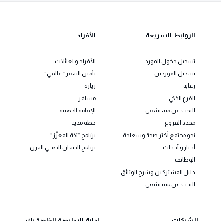
الروابط السريعة
الأفراد
تسجيل دخول المورد
الأفراد والعائلات
تسجيل الموردين
تأمين السفر “عالمي”
رعاية
زيارة
الفرع الذكي
مسافر
البحث عن مستشفى
الإقامة الذهبية
محدد الفروع
خطة مديد
نحو مجتمع أكثر صحة وسعادة
برنامج “ثقة المعزّز”
أخبار و أحداث
برنامج الضمان الصحي المرن
الوظائف
دليل المشتركين وشرح الوثائق
البحث عن مستشفى
الشركات
إدارة البوليصة الخاصة بك