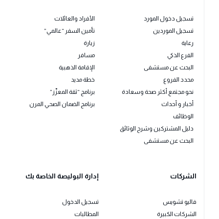
تسجيل دخول المورد
الأفراد والعائلات
تسجيل الموردين
تأمين السفر “عالمي”
رعاية
زيارة
الفرع الذكي
مسافر
البحث عن مستشفى
الإقامة الذهبية
محدد الفروع
خطة مديد
نحو مجتمع أكثر صحة وسعادة
برنامج “ثقة المعزّز”
أخبار و أحداث
برنامج الضمان الصحي المرن
الوظائف
دليل المشتركين وشرح الوثائق
البحث عن مستشفى
الشركات
إدارة البوليصة الخاصة بك
فاليو تشويس
تسجيل الدخول
الشركات الكبيرة
المطالبات