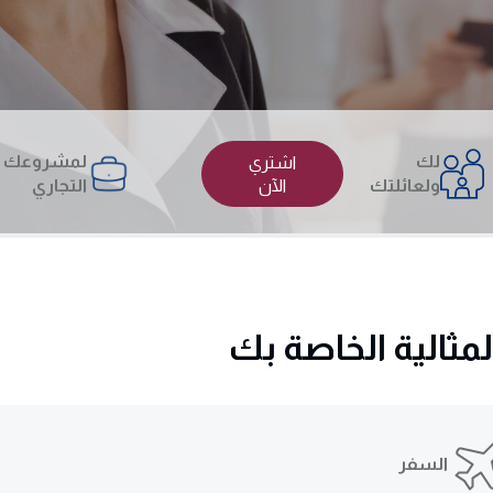
لك
لمشروعك
اشتري
ولعائلتك
الآن
التجاري
مثالية الخاصة بك
السفر