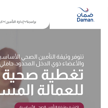
Ski
t
conten
برامجنا
إدارة التأمين
كن
هل ستزور دولة
ستمنحك خطة ز
أثناء هذه المغ