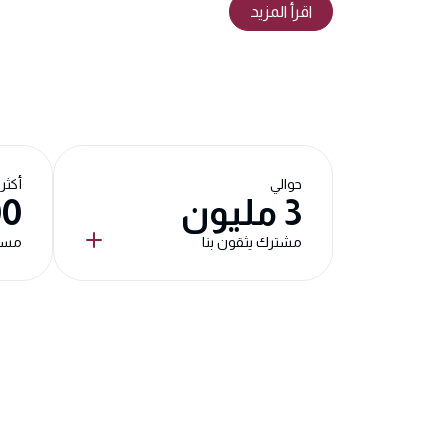
اقرأ المزيد
حوالي
أكثر
3 مليون
00
مشترك يثقون بنا
مست