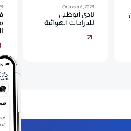
23
October 6, 2023
فعاليات مجتمع
ح
مجلس أبوظبي
ل
الرياضي، أبوظبي
ا
ال
ال