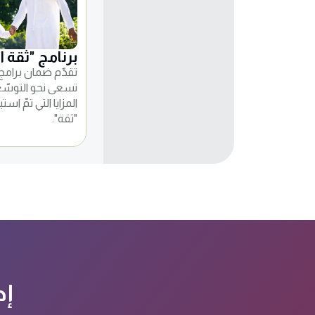
برنامج "ثقة ا
تقدّم ضمان برامج "
تسعى نحو التوسّع
المزايا التي تمّ ا
"ثقة".
إد