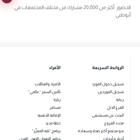
الحضور: أكثر من 20,000 مشارك من مختلف المجتمعات في
أبوظبي
الروابط السريعة
الأفراد
تسجيل دخول المورد
الأفراد والعائلات
تسجيل الموردين
تأمين السفر “عالمي”
رعاية
زيارة
الفرع الذكي
مسافر
البحث عن مستشفى
الإقامة الذهبية
محدد الفروع
خطة مديد
نحو مجتمع أكثر صحة وسعادة
برنامج “ثقة المعزّز”
أخبار و أحداث
برنامج الضمان الصحي المرن