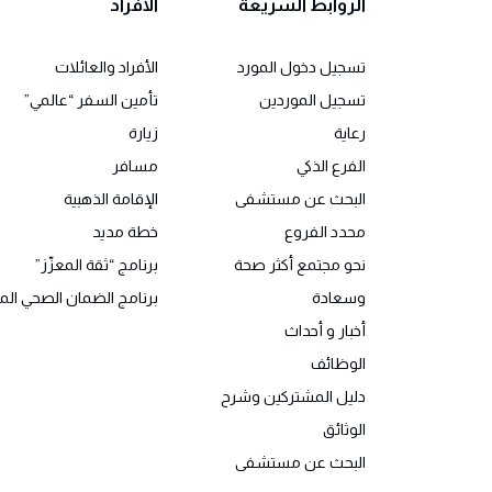
الروابط السريعة
الأفراد
تسجيل دخول المورد
الأفراد والعائلات
تسجيل الموردين
تأمين السفر “عالمي”
رعاية
زيارة
الفرع الذكي
مسافر
البحث عن مستشفى
الإقامة الذهبية
محدد الفروع
خطة مديد
نحو مجتمع أكثر صحة
برنامج “ثقة المعزّز”
وسعادة
برنامج الضمان الصحي الم
أخبار و أحداث
الوظائف
دليل المشتركين وشرح
الوثائق
البحث عن مستشفى