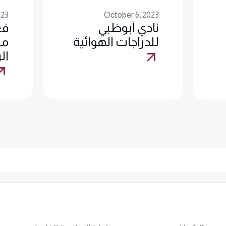
023
October 6, 2023
فعاليات مجتمع
حم
مجلس أبوظبي
ته
الرياضي، أبوظبي
عل
ود
ال