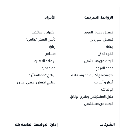
الروابط السريعة
الأفراد
تسجيل دخول المورد
الأفراد والعائلات
تسجيل الموردين
تأمين السفر “عالمي”
رعاية
زيارة
الفرع الذكي
مسافر
البحث عن مستشفى
الإقامة الذهبية
محدد الفروع
خطة مديد
نحو مجتمع أكثر صحة وسعادة
برنامج “ثقة المعزّز”
أخبار و أحداث
برنامج الضمان الصحي المرن
الوظائف
دليل المشتركين وشرح الوثائق
البحث عن مستشفى
الشركات
إدارة البوليصة الخاصة بك