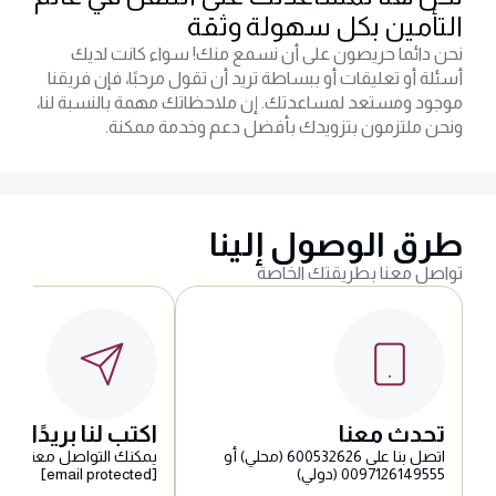
التأمين بكل سهولة وثقة
نحن دائما حريصون على أن نسمع منك! سواء كانت لديك
أسئلة أو تعليقات أو ببساطة تريد أن تقول مرحبًا، فإن فريقنا
موجود ومستعد لمساعدتك. إن ملاحظاتك مهمة بالنسبة لنا،
ونحن ملتزمون بتزويدك بأفضل دعم وخدمة ممكنة.
طرق الوصول إلينا
تواصل معنا بطريقتك الخاصة
تحدث معنا
اكتب لنا بريدًا إلكت
اتصل بنا على 600532626 (محلي) أو
يمكنك التواصل معنا على
0097126149555 (دولي)
[email protected]