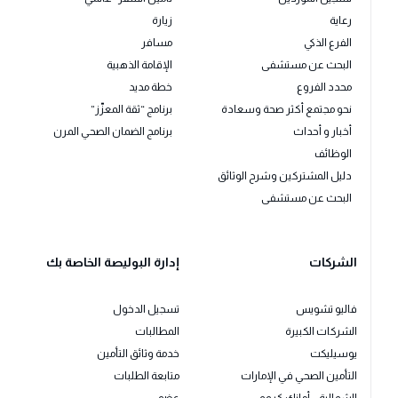
رعاية
زيارة
الفرع الذكي
مسافر
البحث عن مستشفى
الإقامة الذهبية
محدد الفروع
خطة مديد
نحو مجتمع أكثر صحة وسعادة
برنامج “ثقة المعزّز”
أخبار و أحداث
برنامج الضمان الصحي المرن
الوظائف
دليل المشتركين وشرح الوثائق
البحث عن مستشفى
الشركات
إدارة البوليصة الخاصة بك
فاليو تشويس
تسجيل الدخول
الشركات الكبيرة
المطالبات
يوسيليكت
خدمة وثائق التأمين
التأمين الصحي في الإمارات
متابعة الطلبات