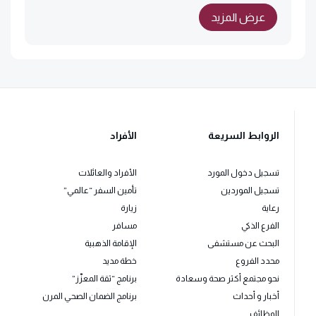
عرض المزيد
الروابط السريعة
الأفراد
تسجيل دخول المورد
الأفراد والعائلات
تسجيل الموردين
تأمين السفر “عالمي”
رعاية
زيارة
الفرع الذكي
مسافر
البحث عن مستشفى
الإقامة الذهبية
محدد الفروع
خطة مديد
نحو مجتمع أكثر صحة وسعادة
برنامج “ثقة المعزّز”
أخبار و أحداث
برنامج الضمان الصحي المرن
الوظائف