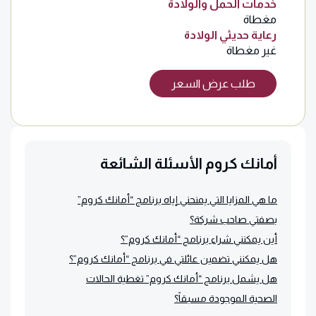
خدمات الحمل والولادة
مغطاة
رعاية حديثي الولادة
غير مغطاة
طلب عرض السعر
أمانك كروم الأسئلة الشائعة
ما هي المزايا التي يمنحني إياه برنامج “أمانك كروم”
بصفتي صاحب شركة؟
أين يمكنني شراء برنامج “أمانك كروم”؟
هل يمكنني تضمين عائلتي في برنامج “أمانك كروم”؟
هل يشمل برنامج “أمانك كروم” تغطية الحالات
الصحية الموجودة مسبقاً؟