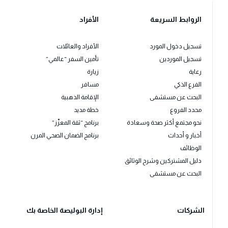
الروابط السريعة
الأفراد
تسجيل دخول المورد
الأفراد والعائلات
تسجيل الموردين
تأمين السفر “عالمي”
رعاية
زيارة
الفرع الذكي
مسافر
البحث عن مستشفى
الإقامة الذهبية
محدد الفروع
خطة مديد
نحو مجتمع أكثر صحة وسعادة
برنامج “ثقة المعزّز”
أخبار و أحداث
برنامج الضمان الصحي المرن
الوظائف
دليل المشتركين وشرح الوثائق
البحث عن مستشفى
الشركات
إدارة البوليصة الخاصة بك