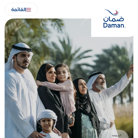
Ski
القائمة
t
conten
الصفحة