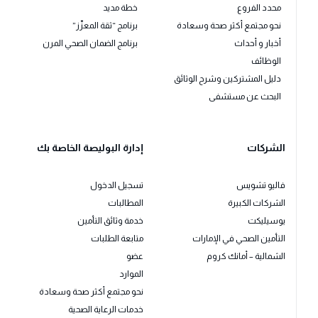
محدد الفروع
خطة مديد
نحو مجتمع أكثر صحة وسعادة
برنامج “ثقة المعزّز”
أخبار و أحداث
برنامج الضمان الصحي المرن
الوظائف
دليل المشتركين وشرح الوثائق
البحث عن مستشفى
الشركات
إدارة البوليصة الخاصة بك
فاليو تشويس
تسجيل الدخول
الشركات الكبيرة
المطالبات
يوسيليكت
خدمة وثائق التأمين
التأمين الصحي في الإمارات
متابعة الطلبات
الشمالية – أمانك كروم
عضو
الموارد
نحو مجتمع أكثر صحة وسعادة
خدمات الرعاية الصحية