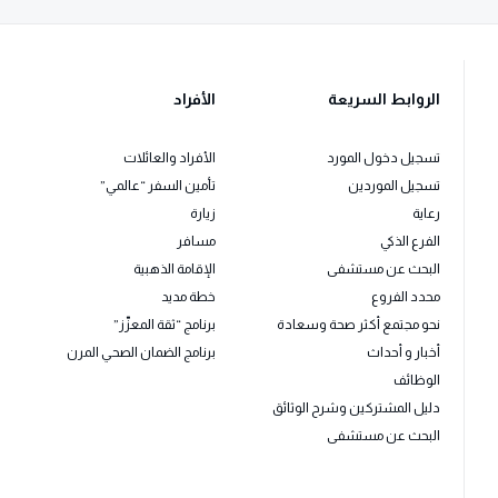
الروابط السريعة
الأفراد
تسجيل دخول المورد
الأفراد والعائلات
تسجيل الموردين
تأمين السفر “عالمي”
رعاية
زيارة
الفرع الذكي
مسافر
البحث عن مستشفى
الإقامة الذهبية
محدد الفروع
خطة مديد
نحو مجتمع أكثر صحة وسعادة
برنامج “ثقة المعزّز”
أخبار و أحداث
برنامج الضمان الصحي المرن
الوظائف
دليل المشتركين وشرح الوثائق
البحث عن مستشفى