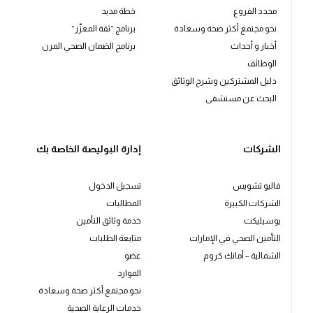
محدد الفروع
خطة مديد
نحو مجتمع أكثر صحة وسعادة
برنامج “ثقة المعزّز”
أخبار و أحداث
برنامج الضمان الصحي المرن
الوظائف
دليل المشتركين وشرح الوثائق
البحث عن مستشفى
الشركات
إدارة البوليصة الخاصة بك
فاليو تشويس
تسجيل الدخول
الشركات الكبيرة
المطالبات
يوسيليكت
خدمة وثائق التأمين
التأمين الصحي في الإمارات
متابعة الطلبات
الشمالية – أمانك كروم
عضو
الموارد
نحو مجتمع أكثر صحة وسعادة
خدمات الرعاية الصحية