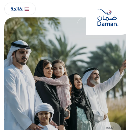
Ski
القائمة
t
conten
الصفحة