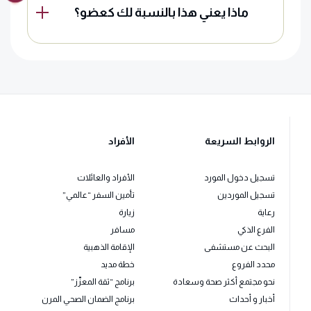
ماذا يعني هذا بالنسبة لك كعضو؟
الروابط السريعة
الأفراد
تسجيل دخول المورد
الأفراد والعائلات
تسجيل الموردين
تأمين السفر “عالمي”
رعاية
زيارة
الفرع الذكي
مسافر
البحث عن مستشفى
الإقامة الذهبية
محدد الفروع
خطة مديد
نحو مجتمع أكثر صحة وسعادة
برنامج “ثقة المعزّز”
أخبار و أحداث
برنامج الضمان الصحي المرن