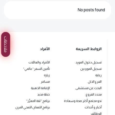
No posts found
ملاحظات
الروابط السريعة
الأفراد
تسجيل دخول المورد
الأفراد والعائلات
تسجيل الموردين
تأمين السفر “عالمي”
رعاية
زيارة
الفرع الذكي
مسافر
البحث عن مستشفى
الإقامة الذهبية
محدد الفروع
خطة مديد
نحو مجتمع أكثر صحة وسعادة
برنامج “ثقة المعزّز”
أخبار و أحداث
برنامج الضمان الصحي المرن
الوظائف