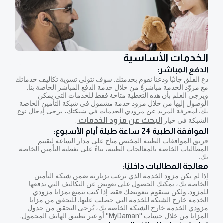
الخدمات الأساسية
الدفع المباشر:
دع القلق جانبًا ودعنا نقوم بخدمتك. سوف نتولى تسوية تكاليف خدماتك
مع مزوّد الخدمة مباشرةً من خلال خدمة الدفع المباشر الخاصة بنا.
ويرجى العلم بأن هذه التغطية متاحة فقط للخدمات التي يمكن
الوصول إليها من خلال مزود خدمة مشمول في شبكة التأمين الخاصة
بك. لمعرفة المزيد عن مزودي الخدمات في شبكتك، يرجى إدخال نوع
البحث عن مزود الخدمات
الشبكة في خيار
.
الموافقة الطبية 24 ساعة طيلة أيام الأسبوع:
فريق الموافقات الطبية المختص متاح على مدار الساعة لتقييم
المطالبات الخاصة بالمعالجات الطبية، بناءً على تغطية التأمين الخاصة
بك.
معالجة المطالبات داخليًا:
إذا لم يكن مزود الخدمة الذي ترغب بزيارته ضمن شبكة التأمين
الخاصة بك، يمكنك الحصول على تعويض عن التكاليف التي تدفعها
للمزود. ولكن سنقوم بتعويضك فقط إذا كنت تتمتع بمزايا مزودي
الخدمة خارج الشبكة للخدمة التي حصلت عليها. للتحقق من مزايا
مزودي الخدمة خارج الشبكة الخاصة بك، يُرجى التحقق من جدول
المزايا من خلال حساب "MyDaman" أو عبر تطبيق الهاتف المحمول.