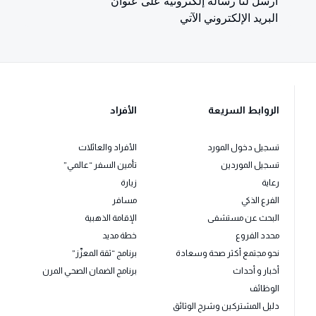
أرسل لنا رسالة إلكترونية على عنوان
البريد الإلكتروني الآتي
الروابط السريعة
الأفراد
تسجيل دخول المورد
الأفراد والعائلات
تسجيل الموردين
تأمين السفر “عالمي”
رعاية
زيارة
الفرع الذكي
مسافر
البحث عن مستشفى
الإقامة الذهبية
محدد الفروع
خطة مديد
نحو مجتمع أكثر صحة وسعادة
برنامج “ثقة المعزّز”
أخبار و أحداث
برنامج الضمان الصحي المرن
الوظائف
دليل المشتركين وشرح الوثائق