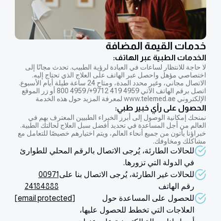
خدمات القيمة المضافة
الخدمات الطبية عبر الهاتف:
لا حاجة للانتظار لساعات في العيادة لرؤية الطبيب. تحدث مجانًا إلى
اختصاصي مؤهل واحصل عبر الهاتف على العلاج الذي تحتاج إليه.
الاتصال مجاني، وغير محدد المدة، ومتاح 24 ساعة طيلة أيام الأسبوع.
اتصل برقم الهاتف الآتي 4959 419 9712+/ 4959 800 أو زر الموقع
الإلكتروني www.telemed.ae لمعرفة المزيد حول هذه الخدمة
الحصول على رأي خبير طبي:
نمنحك إمكانية الوصول إلى أبرز الخبراء الطبيين المعترف بهم في
العالم من أجل المساعدة في تحديد أفضل سبل العلاج لحالتك الطبية.
خبراؤنا يأتون من جميع أنحاء العالم، ويتم اختيارهم خصيصًا للتعامل مع
مشاكلك ومخاوفك.
للحالات الطارئة، يُرجى الاتصال بالرقم المحلي للطوارئ
في الدولة التي تزورها.
للحالات غير الطارئة، يُرجى الاتصال بنا على
00971
رقم الهاتف
24184888
للحصول على المساعدة حول
[email protected]
العلاجات التي تخطط للحصول عليها،