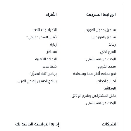
الروابط السريعة
الأفراد
تسجيل دخول المورد
الأفراد والعائلات
تسجيل الموردين
تأمين السفر “عالمي”
رعاية
زيارة
الفرع الذكي
مسافر
البحث عن مستشفى
الإقامة الذهبية
محدد الفروع
خطة مديد
نحو مجتمع أكثر صحة وسعادة
برنامج “ثقة المعزّز”
أخبار و أحداث
برنامج الضمان الصحي المرن
الوظائف
دليل المشتركين وشرح الوثائق
البحث عن مستشفى
الشركات
إدارة البوليصة الخاصة بك