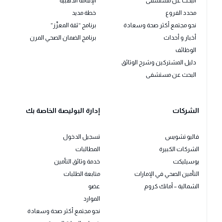
البحث عن مستشفى
الإقامة الذهبية
محدد الفروع
خطة مديد
نحو مجتمع أكثر صحة وسعادة
برنامج “ثقة المعزّز”
أخبار و أحداث
برنامج الضمان الصحي المرن
الوظائف
دليل المشتركين وشرح الوثائق
البحث عن مستشفى
الشركات
إدارة البوليصة الخاصة بك
فاليو تشويس
تسجيل الدخول
الشركات الكبيرة
المطالبات
يوسيليكت
خدمة وثائق التأمين
التأمين الصحي في الإمارات
متابعة الطلبات
الشمالية – أمانك كروم
عضو
الموارد
نحو مجتمع أكثر صحة وسعادة