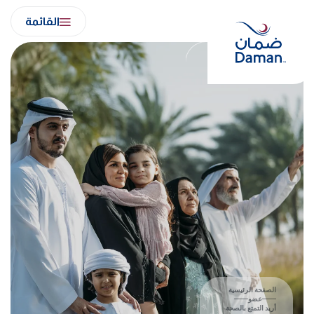
Ski
القائمة
t
conten
الصفحة الرئيسية
عضو
أريد التمتع بالصحة